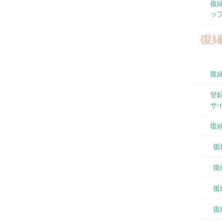
復
ッ
復
復
登
サ
復
復
復
復
復