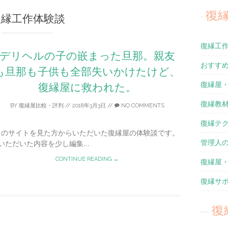
復
復縁工作体験談
復縁工
デリヘルの子の嵌まった旦那。親友
おすす
も旦那も子供も全部失いかけたけど、
復縁屋
復縁屋に救われた。
復縁教
BY
復縁屋比較・評判
//
2018年3月3日
//
NO COMMENTS
復縁テ
このサイトを見た方からいただいた復縁屋の体験談です。
管理人
いただいた内容を少し編集...
CONTINUE READING →
復縁屋
復縁サ
復