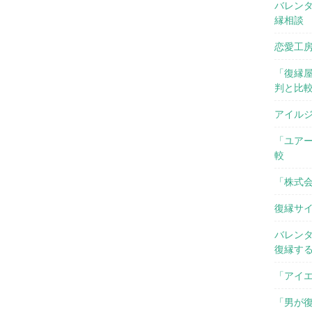
バレン
縁相談
恋愛工
「復縁
判と比
アイル
「ユアー
較
「株式
復縁サ
バレン
復縁す
「アイ
「男が