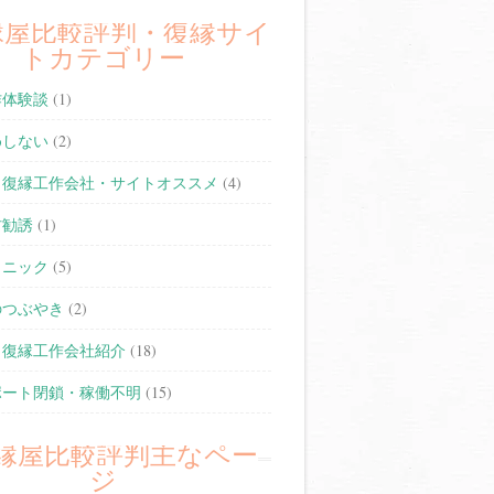
縁屋比較評判・復縁サイ
トカテゴリー
作体験談
(1)
めしない
(2)
・復縁工作会社・サイトオススメ
(4)
材勧誘
(1)
クニック
(5)
のつぶやき
(2)
・復縁工作会社紹介
(18)
ポート閉鎖・稼働不明
(15)
縁屋比較評判主なペー
ジ