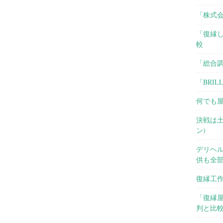
「株式会
「復縁
較
「総合
「BRI
何でも屋
決戦は
ン)
デリヘ
供も全
復縁工作
「復縁屋
判と比