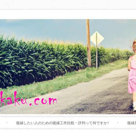
Skip
復縁したい人のための復縁工作比較・評判って何ですか?
復縁
to
content