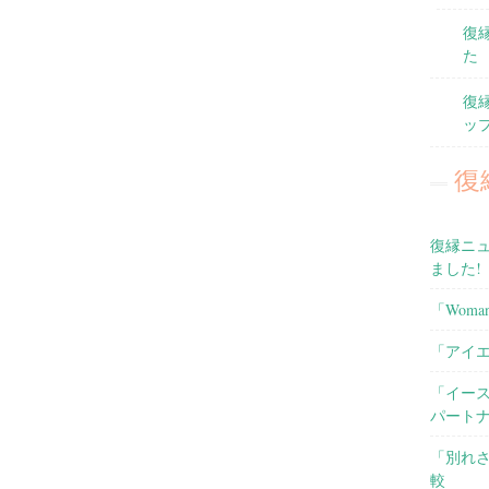
復
た
復
ッ
復
復縁ニュ
ました!
「Woma
「アイ
「イー
パート
「別れさ
較