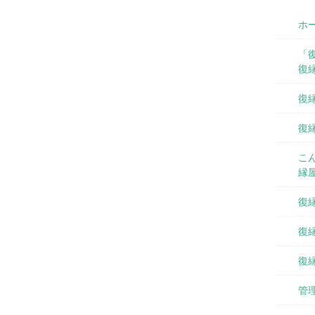
ホ
「復
復
復
復
こ
縁
復
復
復
管