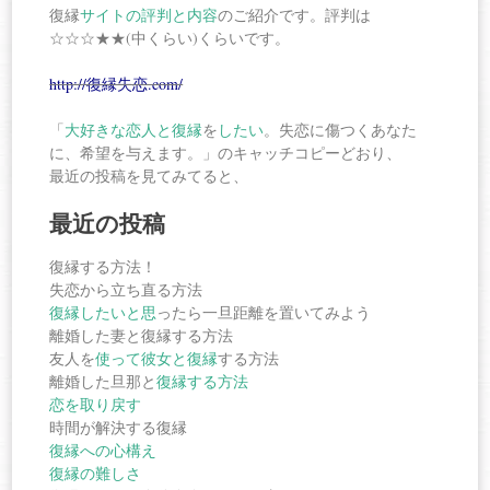
復縁
サイトの評判と内容
のご紹介です。評判は
☆☆☆★★(中くらい)くらいです。
http://復縁失恋.com/
「
大好きな恋人と復縁
を
したい
。失恋に傷つくあなた
に、希望を与えます。」のキャッチコピーどおり、
最近の投稿を見てみてると、
最近の投稿
復縁する方法！
失恋から立ち直る方法
復縁したいと思
ったら一旦距離を置いてみよう
離婚した妻と復縁する方法
友人を
使って彼女と復縁
する方法
離婚した旦那と
復縁する方法
恋を取り戻す
時間が解決する復縁
復縁への心構え
復縁の難しさ