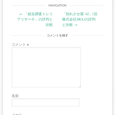
Post
NAVIGATION
←
「総合調査トレリ
「別れさせ屋-AI」(旧
navigation
アリサーチ」の評判と
株式会社SRA)の評判
比較
と比較
→
コメントを残す
コメント
※
名前
メール