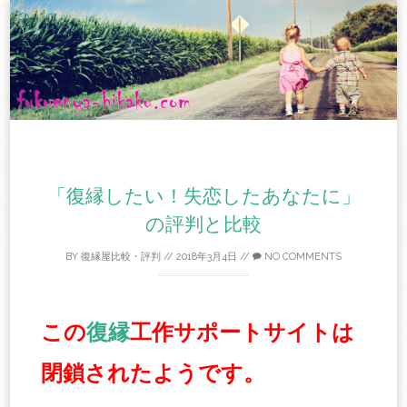
Skip
to
content
「復縁したい！失恋したあなたに」
の評判と比較
BY
復縁屋比較・評判
//
2018年3月4日
//
NO COMMENTS
この
復縁
工作サポートサイトは
閉鎖されたようです。