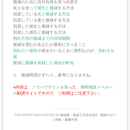
復縁のために自分自身を見つめ直す
友人を
使って彼氏と復縁
する方法
別居している
夫と復縁する方法
別居している妻と復縁する方法
別居した彼女と復縁する方法
別居した彼氏と復縁する方法
別れ
方別の復縁までの冷却期間
復縁を望むがあなたが最初にすべきこと
別れたい彼氏
や彼女がいるときに便利なのが、
別れさせ
屋
探偵に
復縁を依頼した
場合の料金
と、復縁関係がずらり。参考になりますね。
※内容は、
ノウハウサイトを装
った、
無料相談メールへ
の
勧誘サイトですので、ご利用はご注意下さい。
THIS ENTRY WAS POSTED IN
復縁屋・復縁工作会社紹介
,
復縁サポー
ト閉鎖・稼働不明
.