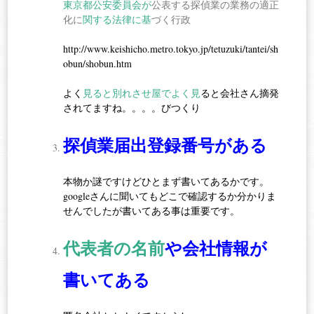
東京都公安委員会が
公表する探偵業の業務の適正
化に
関する法律に基
づく行政
http://www.keishicho.metro.tokyo.jp/tetuzuki/tantei/sh
obun/shobun.htm
よく
見ると別れさせ屋でよく見
ると会社さん摘発
されてますね。。。。びつくり
探偵業届出登録番号がある
本物か謎ですけどひとまず書いてあるかです。
googleさんに聞いてもどこで確認するか分かりま
せんでしたが書いてある事は重要です。
代表者の名前
や会社情報が
書いてある