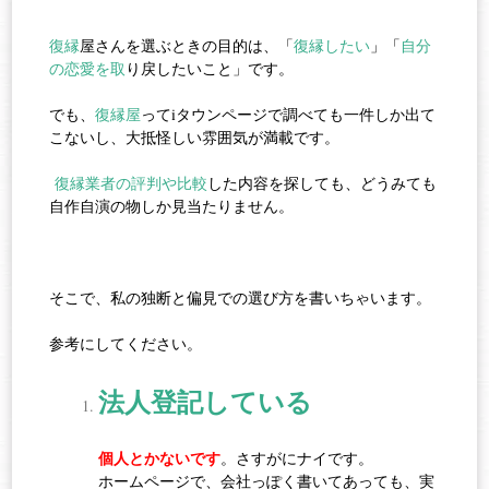
復縁
屋さんを選ぶときの目的は、「
復縁したい
」「
自分
の恋愛を取
り戻したいこと」です。
でも、
復縁屋
って
iタウンページ
で調べても一件しか出て
こないし、大抵怪しい雰囲気が満載です。
復縁業者の評判や比較
した内容を探しても、どうみても
自作自演の物しか見当たりません。
そこで、私の独断と偏見での選び方を書いちゃいます。
参考にしてください。
法人登記している
個人とかないです
。さすがにナイです。
ホームページで、会社っぽく書いてあっても、実